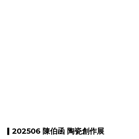
▎202506 陳伯函 陶瓷創作展