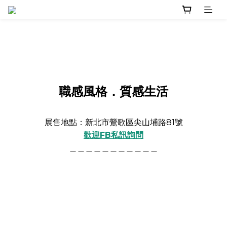
職感風格．質感生活
展售地點：新北市鶯歌區尖山埔路81號
歡迎FB私訊詢問
＿＿＿＿＿＿＿＿＿＿＿