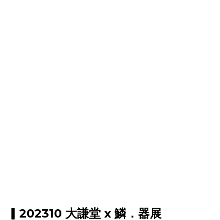
▎202310 大謙堂 x 鱗．器展