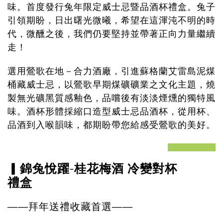
味。
首度發行兔年限定威士忌暨品酒杯禮盒。兔子
引領期盼，日出曙光微曦，希望在這渾沌不明的時
代，微醺之後，我們仍要堅持並帶著正向力量繼續
走！
選用鶯歌在地－合力酒廠，引進蘇格蘭艾雷島泥煤
桶藏威士忌，以鶯歌早期煤礦礦業之文化主題，燒
製無光礦黑質感釉色，品嚐後有淡淡煙燻的獨特風
味。酒杯形體採縮口造型威士忌品酒杯，從用杯、
品酒到入喉韻味，都期盼帶您給感受鶯歌的美好。
prev
next
-
▎錦兔悅躍
桂花梅酒 冷變對杯
禮盒
——
拜年送禮收藏首選
——