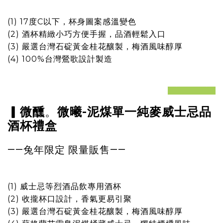
(1) 17度C以下，杯身圖案感溫變色
(2) 酒杯精緻小巧方便手握，品酒輕鬆入口
(3) 嚴選台灣石碇黃金桂花釀製，梅酒風味醇厚
(4) 100%台灣鶯歌設計製造
prev
next
。
▎微醺
微曦-泥煤單一純麥威士忌品
酒杯禮盒
——兔年限定
限量販售
——
(1) 威士忌等烈酒品飲專用酒杯
(2) 收攏杯口設計，香氣更易引聚
(3) 嚴選台灣石碇黃金桂花釀製，梅酒風味醇厚