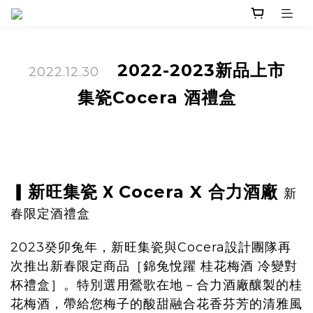
2022-2023新品上市
2022.12.30
集瓷Cocera 酒禮盒
▎新旺
集瓷
Cocera X 合力酒廠
X
新
春限定酒禮盒
2023癸卯兔年，新旺集瓷與Cocera設計團隊再
次推出新春限定商品［錦兔悅躍 桂花梅酒 冷變對
杯禮盒］。特別選用鶯歌在地－合力酒廠釀製的桂
花梅酒，帶給您梅子的酸甜融合花香芬芳的清雅風