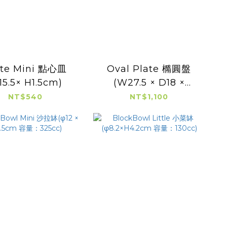
ate Mini 點心皿
Oval Plate 橢圓盤
15.5× H1.5cm)
(W27.5 × D18 ×
H3.5cm 容量：350cc)
NT$540
NT$1,100