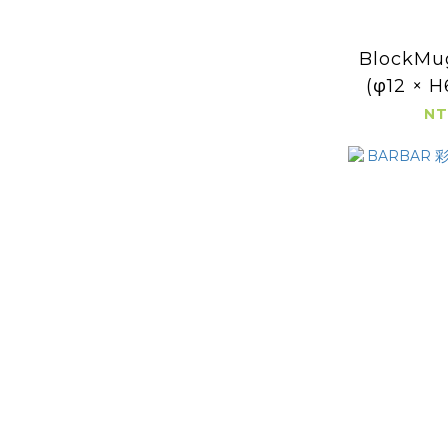
BlockMu
(φ12 ×
40
NT