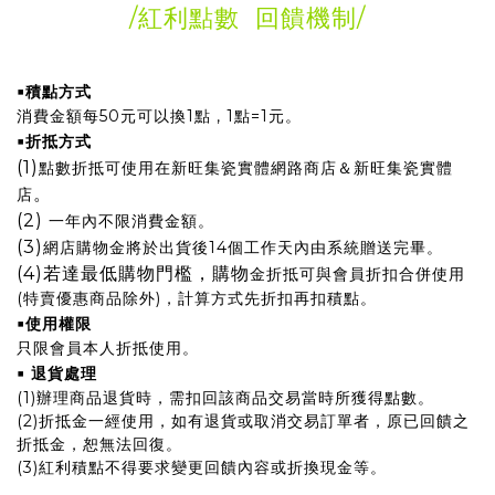
/紅利點數 回饋機制
/
▪
積點方式
消費金額每50元可以換1點 , 1點=1元。
▪
折抵方式
(1)
點數折抵可使用在新旺集瓷實體網路商店＆新旺集瓷實體
。
店
(2)
一年內不限消費金額。
(3)
網店購物金將於出貨後14個工作天內由系統贈送完畢。
(4)若達最低購物門檻，購物
金折抵可與會員折扣合併使用
(特賣優惠商品除外)，計算方式先折扣再扣積點。
▪
使用權限
只限會員本人折抵使用。
▪
退貨處理
(1)辦理商品退貨時，需扣回該商品交易當時所獲得點數。
(2)折抵金一經使用，如有退貨或取消交易訂單者，原已回饋之
折抵金，恕無法回復。
(3)紅利積點不得要求變更回饋內容或折換現金等。