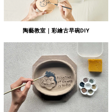
陶藝教室｜彩繪古早碗DIY