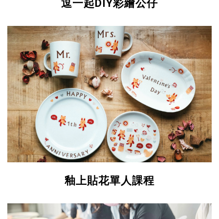
逗一起DIY彩繪公仔
釉上貼花單人課程