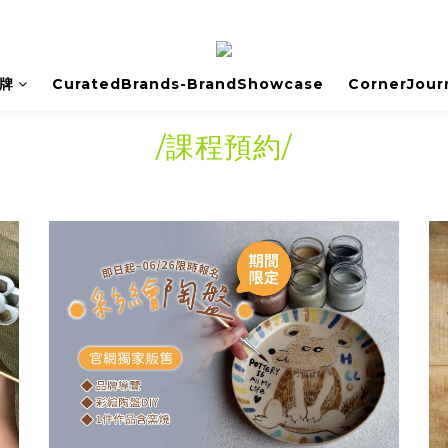
牌
CuratedBrands-BrandShowcase
CornerJour
/課程預約/