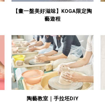
【
畫一盤美好滋味
】
KOGA限定陶
藝遊程
陶藝教室｜手拉坯DIY