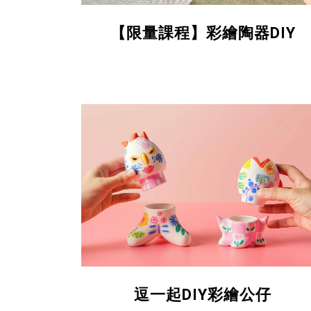
【
限量課程
】
彩繪陶器DIY
逗一起DIY彩繪公仔