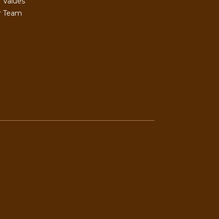
 Values
r Team