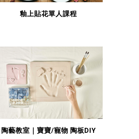
釉上貼花單人課程
陶藝教室｜寶寶/寵物 陶板DIY