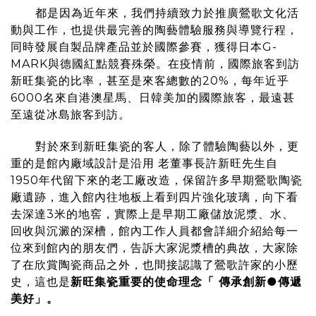
都是因為近年來，我們持續致力於推廣鶯歌文化活
動與工作，也提供最完善的陶藝體驗服務與導覽行程，
同時發展自製品牌產品並於國際參賽，獲得日本G-
MARK與德國紅點競賽殊榮。在疫情前，國際旅客到訪
新旺集瓷的比率，甚至是來客總數的20%，每年近乎
6000名來自港澳星馬、日韓美加的國際旅客，最遠甚
至遠從冰島旅客到訪。
對於來到新旺集瓷的客人，除了體驗陶藝以外，更
重的是館內廠域設計是沿用 老董事長許新旺先生自
1950年代留下來的老工廠改造，保留許多早期鶯歌陶瓷
廠遺跡，進入館內往地板上看到四片強化玻璃，向下看
去深達3米的地窖，實際上是早期工廠儲放泥漿、水、
回收與沉澱的深槽，館內工作人員都會詳細介紹給每一
位來到館內的朋友們，告訴大家泥漿槽的典故，大家除
了在欣賞陶瓷商品之外，也間接認識了鶯歌許家的小歷
史，這也是
新旺集瓷重要的使命理念「 傳承創新●傳遞
美好」。