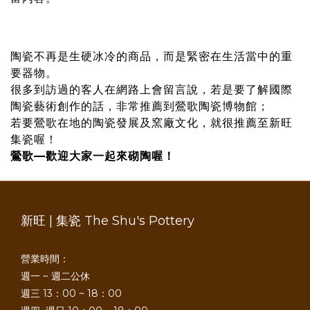
陶瓷不再是生硬冰冷的商品，而是緊密在生活當中的重
要器物。
很多到訪過的客人在網路上會留言說，若是要了解國際
陶瓷藝術創作的話，非常推薦到鶯歌陶瓷博物館；
若要鶯歌在地的陶瓷發展及窯廠文化，就很推薦至新旺
集瓷喔！
鶯歌—歡迎大家一起來砌陶喔！
新旺 | 集瓷 The Shu's Pottery
營業時間：
週一 ~ 週二公休
週三 13：00 ~ 18：00