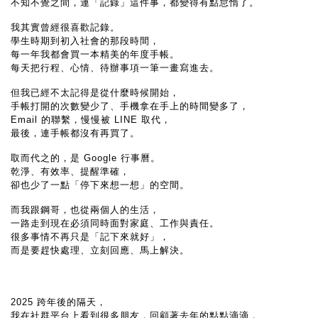
不知不覺之間，連「記錄」這件事，都變得有點怠惰了。
我其實曾經很喜歡記錄。
學生時期到初入社會的那段時間，
每一年我都會買一本精美的年度手帳。
每天把行程、心情、待辦事項一筆一畫寫進去。
但我已經不太記得是從什麼時候開始，
手帳打開的次數變少了、手機拿在手上的時間變多了，
Email 的聯繫，慢慢被 LINE 取代，
最後，連手帳都沒有再買了。
取而代之的，是 Google 行事曆。
乾淨、有效率、提醒準確，
卻也少了一點「停下來想一想」的空間。
而我跟鋼哥，也從兩個人的生活，
一路走到現在必須同時面對家庭、工作與責任。
很多事情不再只是「記下來就好」，
而是要趕快處理、立刻回應、馬上解決。
2025 跨年後的隔天，
我在社群平台上看到很多朋友，回顧著去年的點點滴滴，