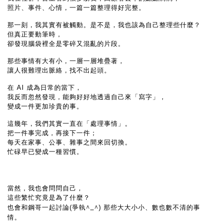
照片、事件、心情，一篇一篇整理得好完整。
那一刻，我其實有被觸動。是不是，我也該為自己整理些什麼？
但真正要動筆時，
卻發現腦袋裡全是零碎又混亂的片段。
那些事情有大有小，一層一層堆疊著，
讓人很難理出脈絡，找不出起頭。
在 AI 成為日常的當下，
我反而忽然發現，能夠好好地透過自己來「寫字」，
變成一件更加珍貴的事。
這幾年，我們其實一直在「處理事情」。
把一件事完成，再接下一件；
每天在家事、公事、雜事之間來回切換。
忙碌早已變成一種習慣。
當然，我也會問問自己，
這些繁忙究竟是為了什麼？
^_^
也會和鋼哥一起討論(爭執
) 那些大大小小、數也數不清的事
情。