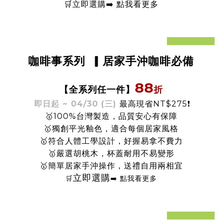
🛒立即選購
➡️
點我看更多
prev
next
咖啡事系列
▎居家手沖咖啡必備
88
折
【全系列任一件
】
即日起 ~ 04/30 (三)
最高現省NT$275❗️
🥇100%台灣製造，品質安心有保障
🥇獨創平光釉色，適合每個居家風格
🥇符合人體工學設計，好握易拿不費力
🥇嚴選胡桃木，杯蓋耐用不易變形
🥇簡單居家手沖操作，送禮自用兩相宜
立即選購
🛒
➡️ 點我看更多
prev
next