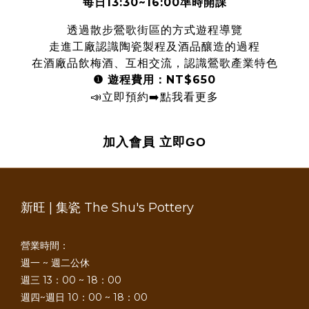
每日13:30~16:00準時開課
透過散步鶯歌街區的方式遊程導覽
走進工廠認識陶瓷製程及酒品釀造的過程
在酒廠品飲梅酒、互相交流，認識鶯歌產業特色
❶
遊程費用：NT$650
📣
立即預約
➡️
點我看更多
加入會員
立即GO
新旺 | 集瓷 The Shu's Pottery
營業時間：
週一 ~ 週二公休
週三 13：00 ~ 18：00
週四~週日 10：00 ~ 18：00