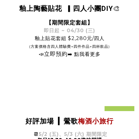
🎨
釉上陶藝貼花
▎四人小團DIY
【期間限定套組
】
即日起 ~ 04/30 (三)
釉上貼花套組 $2,280元/四人
(方案價格含四人體驗費+四件作品+四杯飲品)
立即
預約
📣
➡️ 點我看更多
prev
next
梅酒小旅行
好評加場
▎
鶯歌
📆
5/2 (五)、5/3 (六) 期間限定