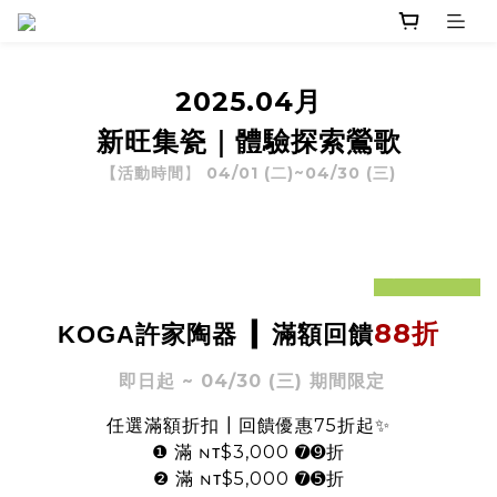
2025.04月
新旺集瓷
｜體驗探索鶯歌
04/01 (二)~04/30 (三
)
【活動時間
】
prev
next
88折
KOGA
許家陶器
▎
滿額回饋
即日起 ~ 04/30 (三) 期間限定
任選滿額折扣┃回饋優惠75折起
✨
❶ 滿 ɴᴛ$3,000 ➐➒折
❷ 滿 ɴᴛ$5,000 ➐➎折