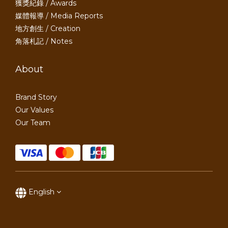
獲獎紀錄 / Awards
媒體報導 / Media Reports
地方創生 / Creation
角落札記 / Notes
About
Brand Story
Our Values
Our Team
English