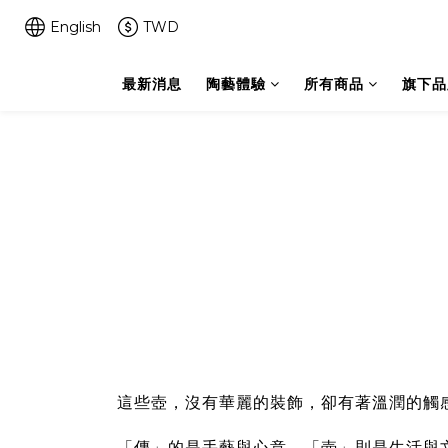
English
TWD
最新消息
陶藝體驗
所有商品
旗下品
這些壺，沒有華麗的裝飾，卻有著溫潤的觸
「傳」的是手藝與心意，「壺」則是生活與