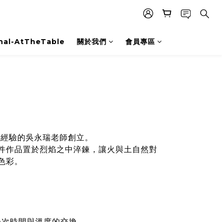
nal-AtTheTable
關於我們
會員專區
坯經驗的吳永瑞老師創立。
件作品置於烈焰之中淬鍊，讓火與土自然對
色彩。
一次時間與溫度的交換。