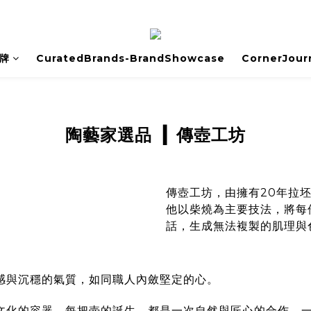
牌
CuratedBrands-BrandShowcase
CornerJour
傳壺工坊
陶藝家選品
▎
傳壺工坊，由擁有20年拉
他以柴燒為主要技法，將每
話，生成無法複製的肌理與
感與沉穩的氣質，如同職人內斂堅定的心。
文化的容器。每把壺的誕生，都是一次自然與匠心的合作，