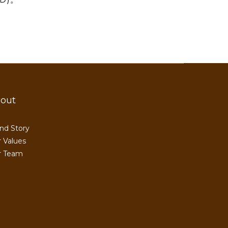
out
nd Story
 Values
r Team