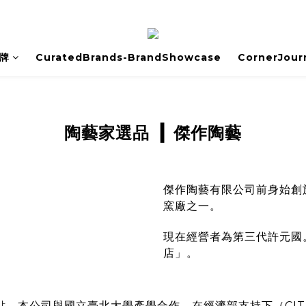
牌
CuratedBrands-BrandShowcase
CornerJour
傑作陶藝
陶藝家選品
▎
傑作陶藝有限公司前身始創於
窯廠之一。
現在經營者為第三代許元國
店」。
。本公司與國立臺北大學產學合作，在經濟部支持下（CIT