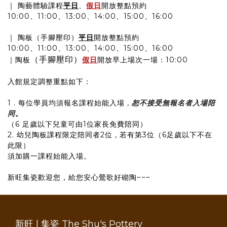
｜ 陶藝體驗課程
平日
、
假日
開放整點預約
10:00、11:00、13:00、14:00、15:00、16:00
｜ 陶板（手腳壓印）
平日
開放整點預約
10:00、11:00、13:00、14:00、15:00、16:00
（手腳壓印）
｜陶板
假日
開放早上場次一場：10:00
入館規定調整重點如下：
1 . 每位學員均須報名課程始能入場 ,
恕不接受無報名者入場陪
同。
（6 足歲以下兒童可由1位家長免費陪同）
2. 幼兒陶板課程限定陪同者2位 , 若有第3位（6足歲以下不在
此限）
須加購一課程始能入場。
新旺集瓷歡迎您，給您安心鶯歌好砌陶~~~
新旺 | 集瓷 The Shu's Pottery