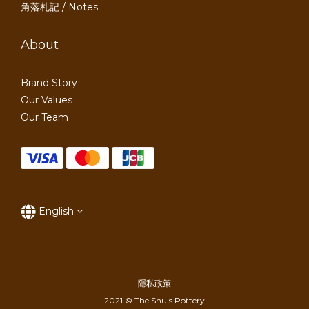
角落札記 / Notes
About
Brand Story
Our Values
Our Team
English
隱私政策
2021 © The Shu's Pottery