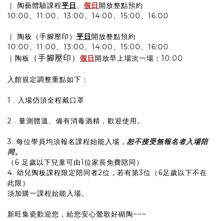
｜ 陶藝體驗課程
平日
、
假日
開放整點預約
10:00、11:00、13:00、14:00、15:00、16:00
｜ 陶板（手腳壓印）
平日
開放整點預約
10:00、11:00、13:00、14:00、15:00、16:00
（手腳壓印）
｜陶板
假日
開放早上場次一場：10:00
入館規定調整重點如下：
1 . 入場仍須全程戴口罩
2 . 量測體溫、備有消毒酒精，歡迎使用。
3. 每位學員均須報名課程始能入場 ,
恕不接受無報名者入場陪
同。
（6 足歲以下兒童可由1位家長免費陪同）
4. 幼兒陶板課程限定陪同者2位 , 若有第3位（6足歲以下不在
此限）
須加購一課程始能入場。
新旺集瓷歡迎您，給您安心鶯歌好砌陶~~~