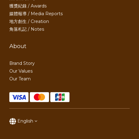
獲獎紀錄 / Awards
媒體報導 / Media Reports
地方創生 / Creation
角落札記 / Notes
About
Brand Story
Our Values
Our Team
English