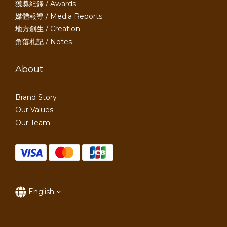
獲獎紀錄 / Awards
媒體報導 / Media Reports
地方創生 / Creation
角落札記 / Notes
About
Brand Story
Our Values
Our Team
English