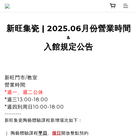
新旺集瓷
|
2025.06月份營業時間
&
入館規定公告
新旺門市/教室
營業時間:
*週一、週二公休
*週三13:00-18:00
*週四到周日10:00-18:00
---------
新旺集瓷陶藝體驗課程新增場次如下：
｜ 陶藝體驗課程
平日
、
假日
開放整點預約