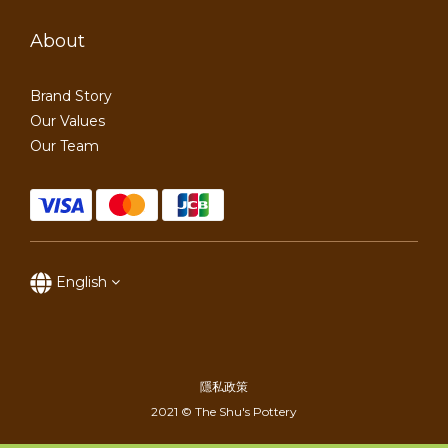
About
Brand Story
Our Values
Our Team
English
隱私政策
2021 © The Shu's Pottery