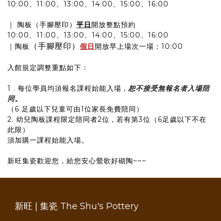
10:00、11:00、13:00、14:00、15:00、16:00
｜ 陶板（手腳壓印）
平日
開放整點預約
10:00、11:00、13:00、14:00、15:00、16:00
（手腳壓印）
｜陶板
假日
開放早上場次一場：10:00
入館規定調整重點如下：
1 . 每位學員均須報名課程始能入場 ,
恕不接受無報名者入場陪
同。
（6 足歲以下兒童可由1位家長免費陪同）
2. 幼兒陶板課程限定陪同者2位 , 若有第3位（6足歲以下不在
此限）
須加購一課程始能入場。
新旺集瓷歡迎您，給您安心鶯歌好砌陶~~~
新旺 | 集瓷 The Shu's Pottery