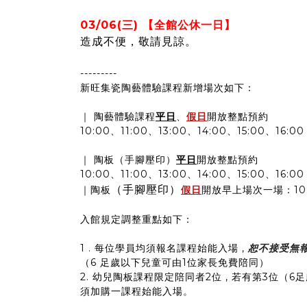
03/06(三) 【全館公休一日】
造成不便，敬請見諒。
---------
新旺集瓷陶藝體驗課程新增場次如下：
｜ 陶藝體驗課程
平日
、
假日
開放整點預約
10:00、11:00、13:00、14:00、15:00、16:00
｜ 陶板（手腳壓印）
平日
開放整點預約
10:00、11:00、13:00、14:00、15:00、16:00
（手腳壓印）
｜陶板
假日
開放早上場次一場：10:
入館規定調整重點如下：
1 . 每位學員均須報名課程始能入場 ,
恕不接受無
（6 足歲以下兒童可由1位家長免費陪同）
2. 幼兒陶板課程限定陪同者2位 , 若有第3位（
須加購一課程始能入場。