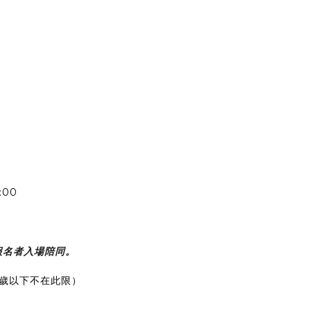
00
報名者入場陪同。
6足歲以下不在此限）