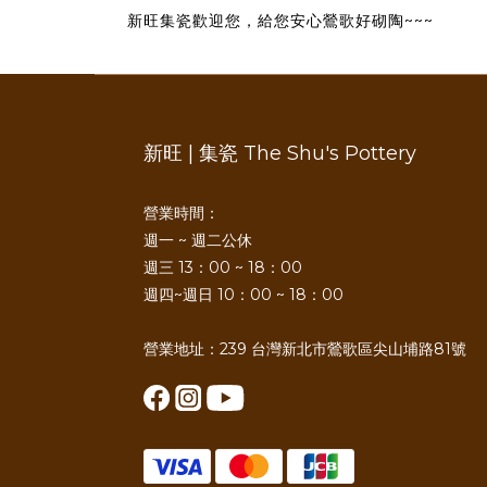
新旺集瓷歡迎您，給您安心鶯歌好砌陶~~~
新旺 | 集瓷 The Shu's Pottery
營業時間：
週一 ~ 週二公休
週三 13：00 ~ 18：00
週四~週日 10：00 ~ 18：00
營業地址：239 台灣新北市鶯歌區尖山埔路81號