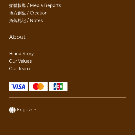
媒體報導 / Media Reports
地方創生 / Creation
角落札記 / Notes
About
Brand Story
Our Values
Our Team
English