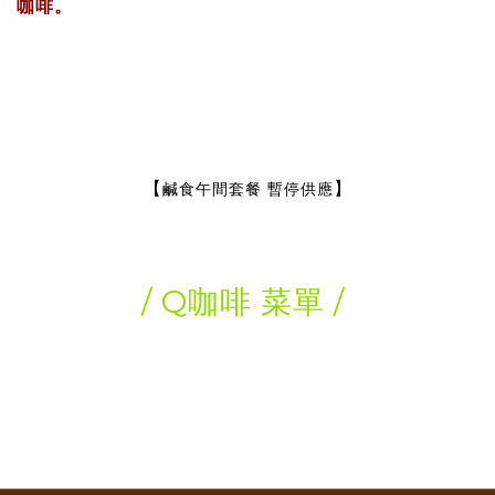
咖啡。
【
】
鹹食午間套餐 暫停供應
/ Q咖啡 菜單 /