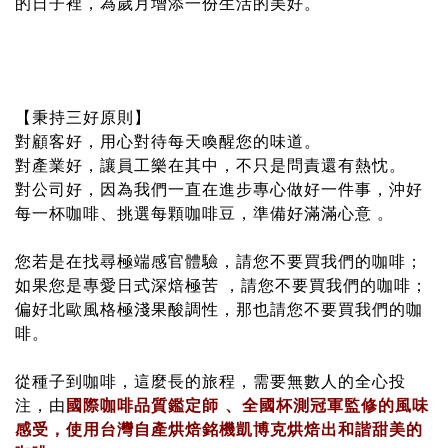
的日子裡，為歲月增添一份生活的美好。
【秉持三好原則】
對顧客好，用心對待每天喚醒您的味道
。
對產業好，讓員工樂在其中，不只是問責還有熱忱
。
對公司好，因為我們一直在進步專心做好一件事，沖好
每一杯咖啡、挑選每顆咖啡豆，準備好滿滿心意 。
您若是在找尋極端感官體驗，請您不要買我們的咖啡；
如果您是專愛日式深焙極苦 ，請您不要買我們的咖啡；
偏好北歐風格極淺果酸調性，那也請您不要買我們的咖
啡。
從種子到咖啡，這麼長的旅程，需要無數人的全心投
注，由
國際咖啡品質鑑定師 、全國杯測冠軍監修的風味
感受，使用台灣自產烘焙銘機凱博克烘焙出和諧甜美的