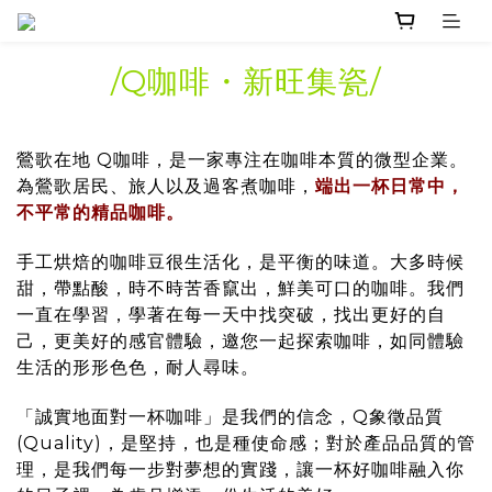
/Q咖啡・新旺集瓷
/
鶯歌在地 Q咖啡，是一家專注在咖啡本質的微型企業。
為鶯歌居民、旅人以及過客煮咖啡
，
端出一杯日常中
，
不
平常的精品咖啡
。
手工烘焙的咖啡豆很生活化，是平衡的味道。
大多時候
甜，帶點酸，時不時苦香竄出，鮮美可口的咖啡。
我們
一直在學習，學著在每一天中找突破，找出更好的自
己，更美好的感官體驗，邀您一起探索咖啡，如同體驗
生活的形形色色，耐人尋味。
「誠實地面對一杯咖啡」是我們的信念，Q象徵品質
(Quality)，是堅持，也是種使命感；對於產品品質的管
理，是我們每一步對夢想的實踐，讓一杯好咖啡融入你