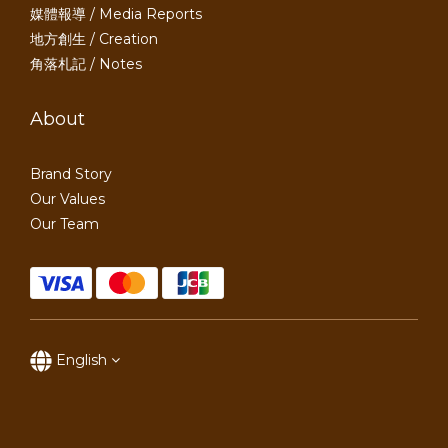
媒體報導 / Media Reports
地方創生 / Creation
角落札記 / Notes
About
Brand Story
Our Values
Our Team
English