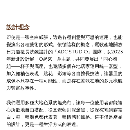
設計理念
即使是一張空白紙張，透過各種創意與巧思的運用，也能
變換出各種藝術的形式。依循這樣的概念，鶯歌產地開放
日力邀擅長洗鍊設計的「ADC STUDIO」團隊，以2023
年新北設計展「O起來」為主題，共同發展出「同心圈」
組——杯子與底座。也邀請多個在地店家運用統一器型，
加入如釉色表現、貼花、彩繪等各自擅長技法，讓器皿的
成像不只存在一種可能性，而是存在鶯歌在地的多元樣貌
與豐富故事性。
我們選用多種大地色系的無光釉，讓每一位使用者都能隨
心所欲地自由搭配，從直覺藍到深邃黑，從深棕褐到霧霜
白，每一種顏色都代表著一種情感和風格。這不僅是產品
的設計，更是一種生活方式的表達。