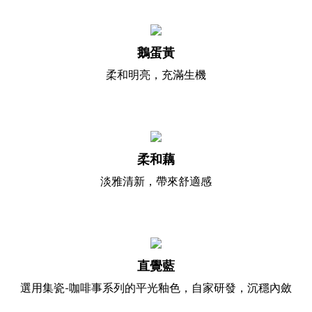
鵝蛋黃
柔和明亮，充滿生機
柔和藕
淡雅清新，帶來舒適感
直覺藍
選用集瓷-咖啡事系列的平光釉色，自家研發，沉穩內斂