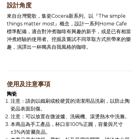
設計角度
來自台灣鶯歌，集瓷Cocera新系列。以『The simple
things matter most』概念，設計一系列Home Cafe
標準配備，適合對沖煮咖啡有興趣的新手，或是已有相當
沖煮經驗的使用者。挖掘及嘗試不同萃取方式所帶來的樂
趣，演譯出一杯獨具自我風格的咖啡。
使用及注意事項
陶瓷
注意：請勿以鐵刷或較硬質的清潔用品洗刷，以防止陶
瓷品表面刮傷。
注意：可以放置在微波爐、洗碗機、滾燙熱水中洗滌。
本商品為手工產品，杯口非100%正圓，容量與尺寸
±3%內皆屬良品。