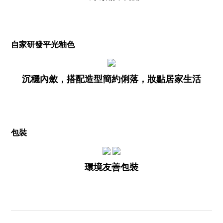
自家研發平光釉色
沉穩內斂，搭配造型簡約俐落，妝點居家生活
包裝
環境友善包裝