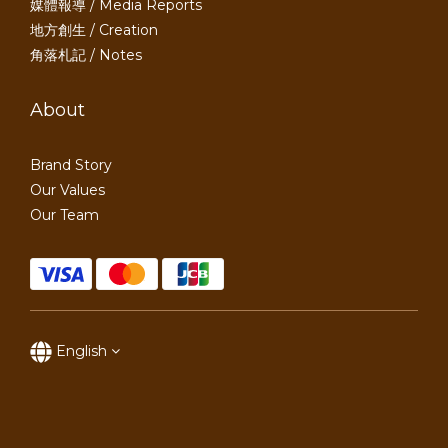
媒體報導 / Media Reports
地方創生 / Creation
角落札記 / Notes
About
Brand Story
Our Values
Our Team
English