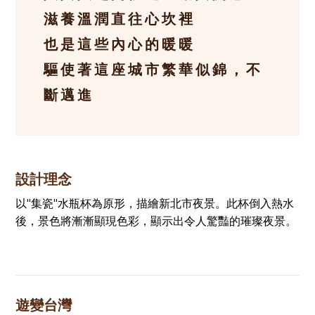
滋養溫潤直往心坎裡
也是這些內心的暖暖
驅使著這座城市繁華似錦，不
斷邁進
設計理念
以"集瓷"水瓶杯為原形，描繪新北市夜景。此杯倒入熱水
後，景色將漸漸顯現色彩，顯示出令人驚豔的璀璨夜景。
遊變台灣