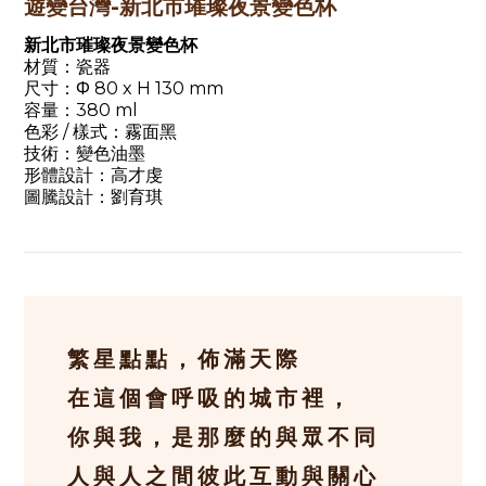
遊變台灣-新北市璀璨夜景變色杯
新北市璀璨夜景變色杯
材質：瓷器
尺寸：Φ 80 x H 130 mm
容量：380 ml
色彩 / 樣式：霧面黑
技術：變色油墨
形體設計：高才虔
圖騰設計：劉育琪
繁星點點，佈滿天際
在這個會呼吸的城市裡，
你與我，是那麼的與眾不同
人與人之間彼此互動與關心