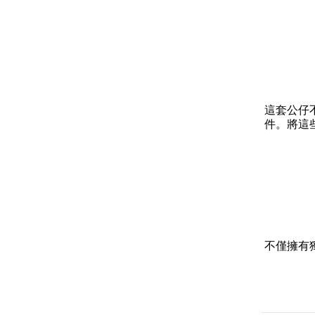
這套公仔
件。將這
不僅擁有