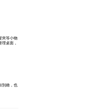
髮夾等小物
整理桌面，
加別緻，也