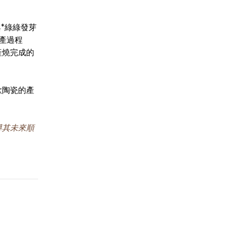
與*綠綠發芽
產過程
產燒完成的
歌陶瓷的產
導其未來順