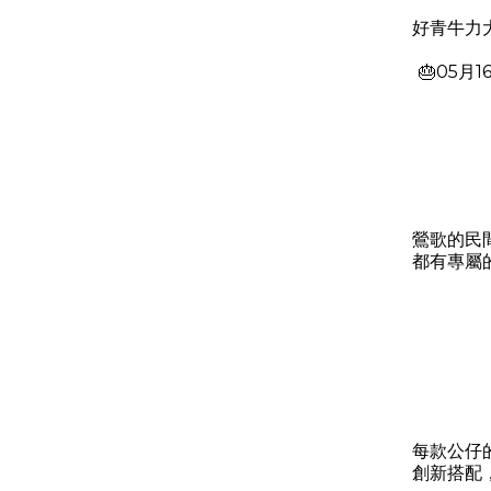
好青牛力
🎂05月
鶯歌的民
都有專屬
每款公仔
創新搭配