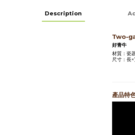
Description
Ad
Two-g
好青牛
材質：瓷
尺寸：長×寬×
產品特