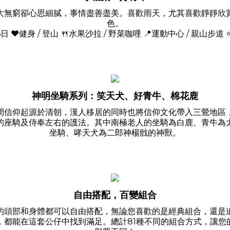
大無窮卻心思細膩，事情盡善盡美。喜歡雨天，尤其喜歡靜靜欣
色。
16日 ❤️健身 / 登山 🍴水果沙拉 / 野菜咖哩 📍運動中心 / 親山步道
神明坐騎系列：笑天犬、好青牛、棉花鹿
間信仰起源於清朝，漢人移居的同時也將信仰文化帶入三鶯地區
的座騎及侍奉左右的護法。其中南極老人的坐騎為白鹿、青牛為
坐騎、哮天犬為二郎神楊戩的神獸。
自由搭配，百變組合
的頭部和身體都可以自由搭配，無論您喜歡的是經典組合，還是
，都能在這套公仔中找到滿足。總計81種不同的組合方式，讓您