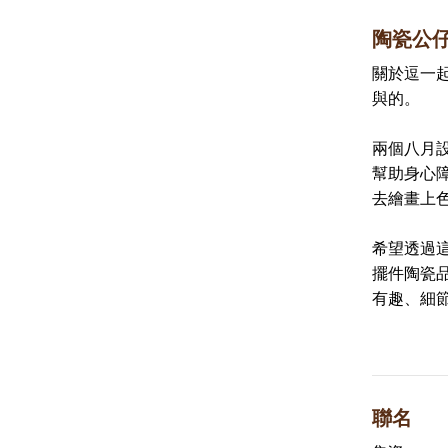
陶瓷公
關於逗一起
與的。
兩個八月
幫助身心
去繪畫上
希望透過
擺件陶瓷
有趣、細
聯名