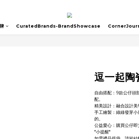
牌
CuratedBrands-BrandShowcase
CornerJour
逗一起陶
自由搭配：9款公仔頭
配。
精美設計：融合設計美
手工繪製：綠綠發芽小
的。
公益愛心：購買公仔即
*小提醒*
如需禮品提袋，請於結