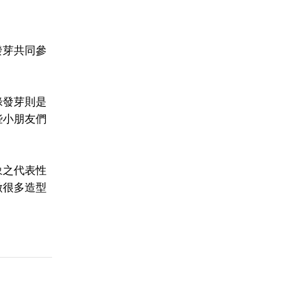
發芽共同參
綠發芽則是
些小朋友們
象之代表性
做很多造型