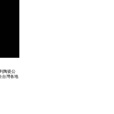
列陶瓷公
全台灣各地