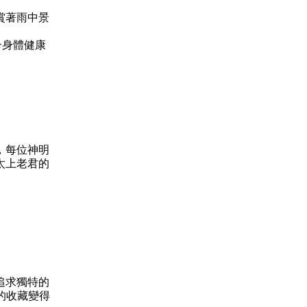
賞著雨中景
 ⭐身體健康
，每位神明
太上老君的
追求獨特的
的收藏變得