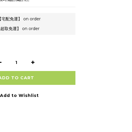
宅配免運】 on order
超取免運】 on order
ADD TO CART
Add to Wishlist