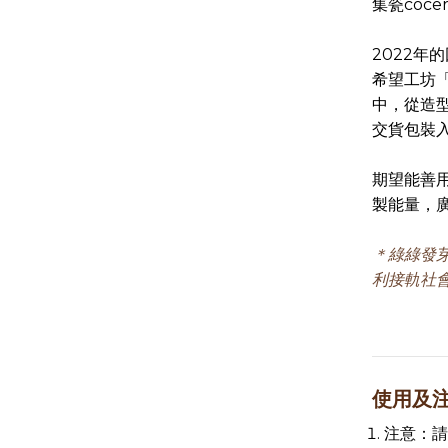
集瓷cocer
2022年
希望工坊
中，從造
交貨包裝
期望能善
製能量，
＊綠綠發
利接軌社
使用及
注意：請