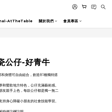
nal-AtTheTable
關於我們
會員專區
瓷公仔-好青牛
部和身體可自由組合，創造81種獨特搭
學和鶯歌地方特色，公仔充滿藝術感。
朋友親手上色，每款公仔都是獨一無二
支持身心障礙小朋友的社會技能學習。
帳時備註欄註明。