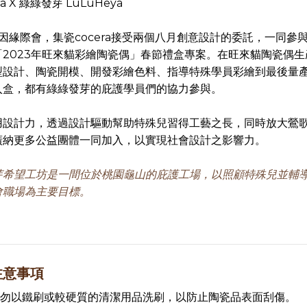
a X 綠綠發芽 LúLúHeya
的因緣際會，集瓷cocera接受兩個八月創意設計的委託，一同參
「2023年旺來貓彩繪陶瓷偶」春節禮盒專案。在旺來貓陶瓷偶生
型設計、陶瓷開模、開發彩繪色料、指導特殊學員彩繪到最後量
入盒，都有綠綠發芽的庇護學員們的協力參與。
用設計力，透過設計驅動幫助特殊兒習得工藝之長，同時放大鶯
廣納更多公益團體一同加入，以實現社會設計之影響力。
芽希望工坊是一間位於桃園龜山的庇護工場，以照顧特殊兒並輔
會職場為主要目標。
注意事項
勿以鐵刷或較硬質的清潔用品洗刷，以防止陶瓷品表面刮傷。