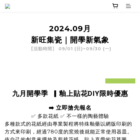
2024.09月
新旺集
瓷
｜開學新氣象
09/01 (日)~09/30 (一)
【活動時間
】
prev
next
九月開學季
▎釉上貼花DIY限時優惠
➡️ 立即搶先報名
✅ 多款花紙 ✅ 不一樣的陶藝體驗
多種款式的花紙經由專業製程將特殊釉藥以網版印刷的
方式來印刷，經過780度的窯燒後就能正常使用器皿。
依自己的創意來擺放及剪裁花紙，貼上喜愛的花草圖