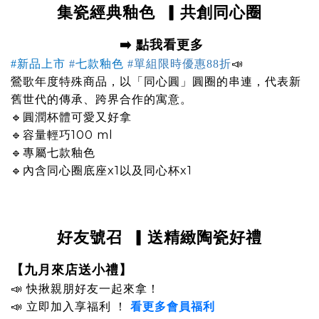
集瓷經典釉色
▎共創同心圈
➡️ 點我看更多
📣
#新品上市
#
七款釉色
#單組限時優惠88折
鶯歌年度特殊商品，以「同心圓」圓圈的串連，代表新
舊世代的傳承、跨界合作的寓意。
🔹圓潤杯體可愛又好拿
🔹容量輕巧100 ml
🔹專屬七款釉色
🔹內含同心圈底座x1以及同心杯x1
好友號召
▎送精緻陶瓷好禮
【九月
來店送小禮
】
📣
快揪親朋好友一起來拿！
📣
立即加入享福利
！
看更多會員福利