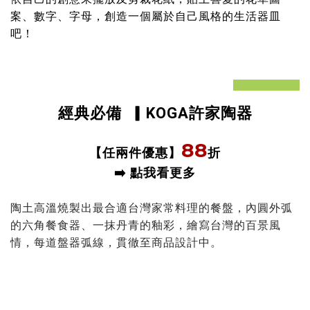
案、數字、字母，創造一個屬於自己風格的生活器皿
吧！
prev
next
經典必備
▎KOGA許家陶器
88
折
【任兩件優惠
】
➡️ 點我看更多
陶土高溫燒製出最合適台灣家常料理的餐盤，
內圓外弧
的六角餐食器、
一抹丹青的釉彩，繪寫台灣的百景風
情，每道盤器弧線，
貫徹至商品設計中。