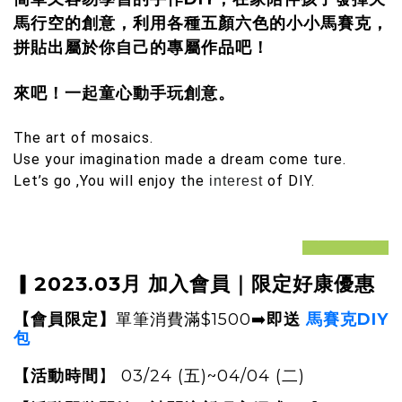
馬行空的創意，利用各種五顏六色的小小馬賽克
，
拼貼出屬於你自己的專屬作品吧！
來吧
！一起童心
動手玩創意。
The art of mosaics.
Use your imagination made a dream come ture.
Let’s go ,You will enjoy the
of DIY.
interest
prev
next
▎
2023.03月 加入會員
｜限定
好康優惠
單筆消費
滿$1500
➡️
即送
馬賽克DIY
【會員限定
】
包
03/24 (五)~04/04 (二)
【活動時間
】