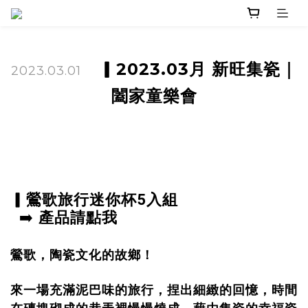
▎
2023.03月 新旺集
瓷
｜
2023.03.01
闔家童樂會
▎鶯歌旅行迷你杯5入組
➡️
產品
請點我
鶯歌，陶瓷文化的故鄉！
來一場充滿泥巴味的旅行，捏出細緻的回憶，時間