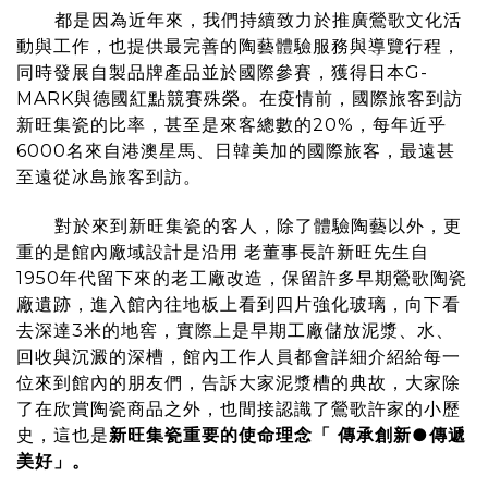
都是因為近年來，我們持續致力於推廣鶯歌文化活
動與工作，也提供最完善的陶藝體驗服務與導覽行程，
同時發展自製品牌產品並於國際參賽，獲得日本G-
MARK與德國紅點競賽殊榮。在疫情前，國際旅客到訪
新旺集瓷的比率，甚至是來客總數的20%，每年近乎
6000名來自港澳星馬、日韓美加的國際旅客，最遠甚
至遠從冰島旅客到訪。
對於來到新旺集瓷的客人，除了體驗陶藝以外，更
重的是館內廠域設計是沿用 老董事長許新旺先生自
1950年代留下來的老工廠改造，保留許多早期鶯歌陶瓷
廠遺跡，進入館內往地板上看到四片強化玻璃，向下看
去深達3米的地窖，實際上是早期工廠儲放泥漿、水、
回收與沉澱的深槽，館內工作人員都會詳細介紹給每一
位來到館內的朋友們，告訴大家泥漿槽的典故，大家除
了在欣賞陶瓷商品之外，也間接認識了鶯歌許家的小歷
史，這也是
新旺集瓷重要的使命理念「 傳承創新●傳遞
美好」。