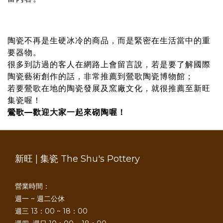
陶瓷不再是生硬冰冷的商品，而是緊密在生活當中的重
要器物。
很多到訪過的客人在網路上會留言說，若是要了解國際
陶瓷藝術創作的話，非常推薦到鶯歌陶瓷博物館；
若要鶯歌在地的陶瓷發展及窯廠文化，就很推薦至新旺
集瓷喔！
鶯歌—歡迎大家一起來砌陶喔！
新旺 | 集瓷 The Shu's Pottery
營業時間：
週一 ~ 週二公休
週三 13：00 ~ 18：00