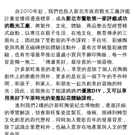
自2010年起，我們也投入新北市政府觀光工廠評鑑
計畫並獲得通過標章，成為
新北市鶯歌第一家評鑑成功
的觀光工廠
。將製作、文化、體驗、商品整合型經營模
式啟動，以專注在親子生活、在地文化、教育傳承的三
面向上，因此除了受歡迎的手作課程：手拉坯、彩繪陶
瓷與馬賽克磁磚拼貼體驗活動外，還有古早碗盤彩繪體
驗，也有市場最早推出週歲小寶貝手腳印陶板，每一件
皆是獨一無二、「傳遞美好」最珍貴的一個器物。
許多新旺集瓷的老客人，享受的是除了個人在陶藝
創作上的療癒作用外，更多的是在這一個下午的手作時
間，和孩子、和家人、和朋友一起共創美好器物的時
光；因此，近期推出了能讓媽媽們
優雅DIY，又可以享
用美好下午茶時光的瓷盤貼花體驗課程。
進到我們2樓的許新旺陶瓷紀念博物館，透過詳細
的導覽解說，領會新旺集瓷從製瓦、做碗、燒磚到轉型
文化創意的四代歷程，同時加入鶯歌百年的發展背景，
除了認識企業歷程外，也融入貫穿在地產業與人文的豐
富內容。