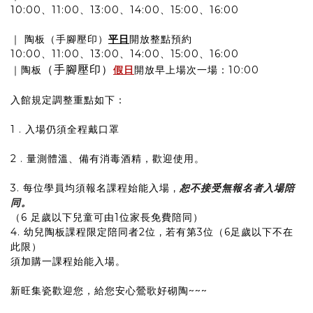
10:00、11:00、13:00、14:00、15:00、16:00
｜ 陶板（手腳壓印）
平日
開放整點預約
10:00、11:00、13:00、14:00、15:00、16:00
（手腳壓印）
｜陶板
假日
開放早上場次一場：10:00
入館規定調整重點如下：
1 . 入場仍須全程戴口罩
2 . 量測體溫、備有消毒酒精，歡迎使用。
3. 每位學員均須報名課程始能入場 ,
恕不接受無報名者入場陪
同。
（6 足歲以下兒童可由1位家長免費陪同）
4. 幼兒陶板課程限定陪同者2位 , 若有第3位（6足歲以下不在
此限）
須加購一課程始能入場。
新旺集瓷歡迎您，給您安心鶯歌好砌陶~~~