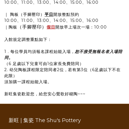
10:00、11:00、13:00、14:00、15:00、16:00
｜ 陶板（手腳壓印）
平日
開放整點預約
10:00、11:00、13:00、14:00、15:00、16:00
（手腳壓印）
｜陶板
假日
開放早上場次一場：10:00
入館規定調整重點如下：
1 . 每位學員均須報名課程始能入場 ,
恕不接受無報名者入場陪
同。
（6 足歲以下兒童可由1位家長免費陪同）
2. 幼兒陶板課程限定陪同者2位 , 若有第3位（6足歲以下不在
此限）
須加購一課程始能入場。
新旺集瓷歡迎您，給您安心鶯歌好砌陶~~~
新旺 | 集瓷 The Shu's Pottery