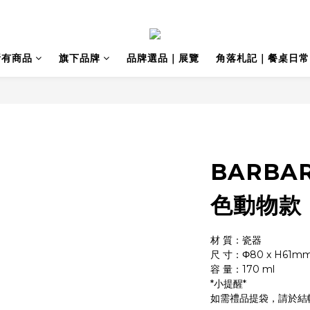
所有商品
旗下品牌
品牌選品｜展覽
角落札記｜餐桌日常
BARBA
色動物款
材 質：瓷器
尺 寸：Φ80 x H61m
容 量：170 ml
*小提醒*
如需禮品提袋，請於結