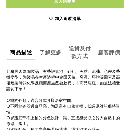
加入購物車
加入追蹤清單
送貨及付
商品描述
了解更多
顧客評價
款方式
此餐具因為陶製品，有些許氣泡、針孔、黑點、流釉、色差及些
微變型，陶製品在生產過程中會因天氣、窯溫、坯體等因素及高
溫燒製時的化學反應而產生些微差異，非商品瑕疪，如無法接受
請勿下單！
○簡約外觀，適合各式各樣居家空間。
○不同於瓷器透白晶亮，陶器富有自然古樸，低調優雅的獨特個
性。
○裸露底部不上釉的分色設計，讓手直接感受取之於大自然中的
原礦－陶土。
○獨家配色，釉面光亮平滑好清洗，清潔泡沫不殘留。