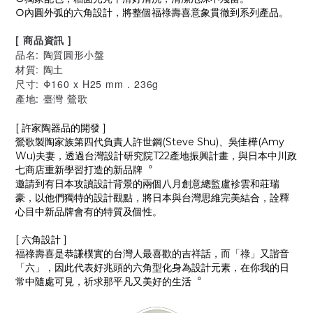
○內圓外弧的六角設計，將整個福祿壽喜意象貫徹到系列產品。
[ 商品資訊 ]
品名: 陶質圓形小盤
材質: 陶土
尺寸: Φ160 x H25 mm . 236g
產地: 臺灣 鶯歌
[ 許家陶器品的開發 ]
鶯歌製陶家族第四代負責人許世鋼(Steve Shu)、吳佳樺(Amy
Wu)夫妻，透過台灣設計研究院T22產地振興計畫，與日本中川政
七商店重新學習打造的新品牌︒
邀請到有日本攻讀設計背景的兩個八月創意總監盧袗雲和莊瑞
豪，以他們獨特的設計觀點，將日本與台灣思維完美結合，詮釋
心目中新品牌會有的特質及個性。
[ 六角設計 ]
福祿壽喜是恭謙樸實的台灣人最喜歡的吉祥話，而「祿」又諧音
「六」，因此代表好兆頭的六角型化身為設計元素，在你我的日
常中隨處可見，祈求那平凡又美好的生活︒