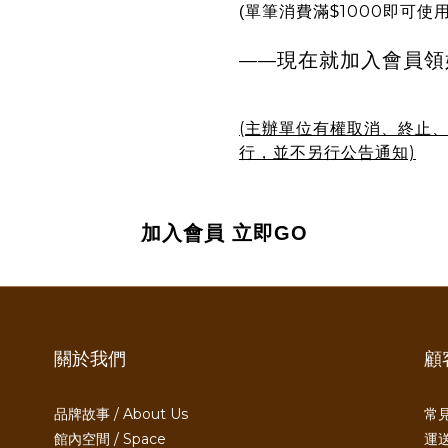
1000
(單筆消費滿$
即可使用
現在就加入會員領
——
(主辦單位有權取消、終止
行，並不另行公告通知)
加入會員
立即GO
關於我們
顧
品牌故事 / About Us
常見
館內空間 / Space
運送