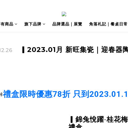
所有商品
旗下品牌
品牌選品｜展覽
角落札記｜餐桌日常
▎
2023.01月 新旺集
瓷
｜迎春器
12.26

禮盒限時優惠78折 只到2023.01.1
-
▎錦兔悅躍
桂花梅
禮盒