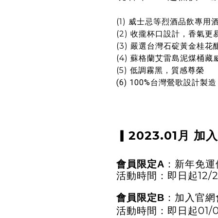
(1)
威士忌等烈酒品飲專用
(2)
收攏杯口設計，香氣更
(3)
嚴選台灣石碇黃金桂花
(4)
蘇格蘭艾雷島泥煤桶藏
(5)
低調霧黑，質感尊榮
(6)
100%台灣鶯歌設計製造
▎
2023.01月 加
會員限定A
：新年免運
活動時間：即日起12/26
會員限定B
：加入官網
活動時間：即日起01/01