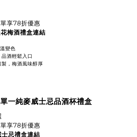
單享78折優惠
桂花梅酒禮盒連結
感溫變色
握，品酒輕鬆入口
花釀製，梅酒風味醇厚
煤單一純麥威士忌品酒杯禮盒
選
單享78折優惠
威士忌禮盒連結