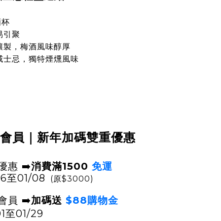
酒杯
易引聚
釀製，梅酒風味醇厚
威士忌，獨特煙燻風味
入會員
｜
新年加碼雙重優惠
➡️
消費
滿1500
免運
優惠
至01/08
(原$3000)
➡️
$88購物金
會員
加碼送
至01/29