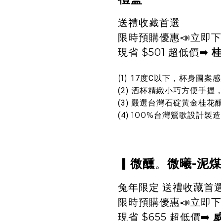
送禮收藏首選
限時預購優惠📣立即下
現省 $501 超低價
➡️
(1)
17度C以下，杯身圖案
(2) 酒杯精緻小巧方便手
(3) 嚴選台灣石碇黃金桂
(4)
100%台灣鶯歌設計製造
。
▎微醺
微曦-泥
兔年限定 送禮收藏首
限時預購優惠📣立即下
現省 $655 超低價
➡️