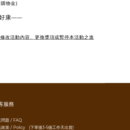
購物金)
好康
——
、修改活動內容、更換獎項或暫停本活動之進
客服務
問題 / FAQ
政策 / Policy
(下單後3-5個工作天出貨)