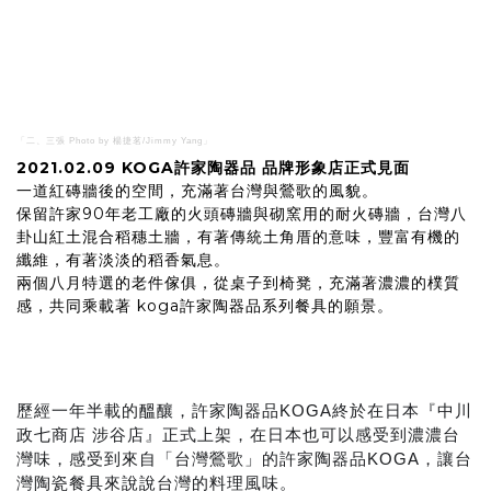
「二、三張 Photo by 楊捷茗/Jimmy Yang」
2021.02.09 KOGA許家陶器品 品牌形象店正式見面
一道紅磚牆後的空間，充滿著台灣與鶯歌的風貌。
保留許家90年老工廠的火頭磚牆與砌窯用的耐火磚牆，台灣八
卦山紅土混合稻穗土牆，有著傳統土角厝的意味，豐富有機的
纖維，有著淡淡的稻香氣息。
兩個八月特選的老件傢俱，從桌子到椅凳，充滿著濃濃的樸質
感，共同乘載著 koga許家陶器品系列餐具的願景。
歷經一年半載的醞釀，許家陶器品KOGA終於在日本『中川
政七商店 涉谷店』正式上架，在日本也可以感受到濃濃台
灣味，感受到來自「台灣鶯歌」的許家陶器品KOGA，讓台
灣陶瓷餐具來說說台灣的料理風味。