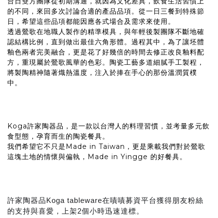
台日雙方團隊從初期溝通，就因為文化差異，飲食生活習慣上
的不同，來回多次討論合適的產品品項。從一日三餐到特殊節
日，希望這些品項都能因應各式場合及需求來使用。
透過鶯歌在地職人製作的精準模具，與年輕後製團隊不斷地確
認結構比例，直到做出最佳六角形體。過程其中，為了讓坯體
釉色兩者完美融合，更是花了好幾倍的時間去修正改良釉料配
方，重現屬於鶯歌風華的色彩。陶瓷工藝多道細膩手工製程，
將製陶精神隨著熾熱溫度，注入於捧在手心的那份溫潤質樸
中。
Koga許家陶器品，是一款以台灣人的料理習慣，並考量多元飲
食型態，孕育而生的陶瓷餐具。
我們希望它不只是Made in Taiwan，更是乘載我們對於鶯歌
這塊土地的情懷與偏執，Made in Yingge 的好餐具。
許家陶器品Koga tableware在嘖嘖募資平台獲得朋友粉絲
的支持與喜愛，上架2個小時迅速達標。