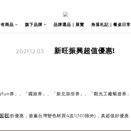
所有商品
旗下品牌
品牌選品｜展覽
角落札記｜餐桌日常
新旺振興超值優惠!
2021.12.03
fun券」、「國旅券」、「新北加倍券」、「觀光工廠暢遊券」
8️⃣5️⃣折優惠，遊遍台灣變色杯買4送1(101除外)，真超值好優