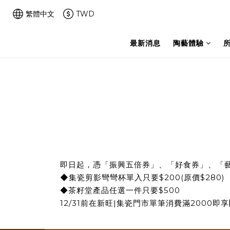
繁體中文
TWD
最新消息
陶藝體驗
即日起，憑「振興五倍券」、「好食券」、「藝
◆集瓷剪影彎彎杯單入只要$200(原價$280)
◆
茶籽堂產品任選一件只要$500
12/31前在新旺|集瓷門市單筆消費滿2000即享