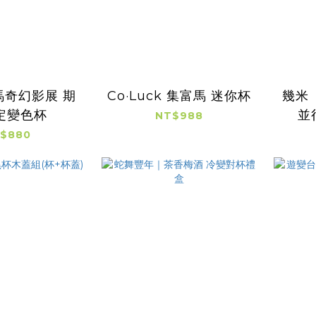
馬奇幻影展 期
Co·Luck 集富馬 迷你杯
幾米
定變色杯
並
NT$988
$880