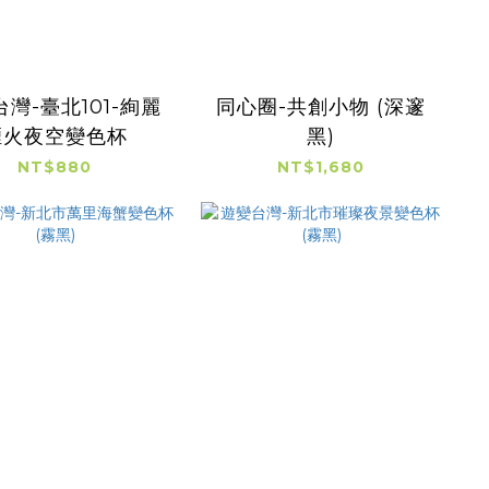
灣-臺北101-絢麗
同心圈-共創小物 (深邃
煙火夜空變色杯
黑)
NT$880
NT$1,680