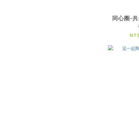
同心圈-共
NT$