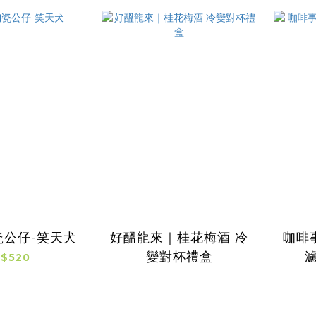
瓷公仔-笑天犬
好醞龍來｜桂花梅酒 冷
咖啡事
變對杯禮盒
$520