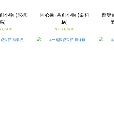
創小物 (深棕
同心圈-共創小物 (柔和
遊變
褐)
藕)
1,680
NT$1,680