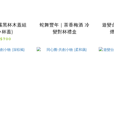
2 霧黑杯木蓋組
蛇舞豐年｜茶香梅酒 冷
遊變台
+杯蓋)
變對杯禮盒
$700