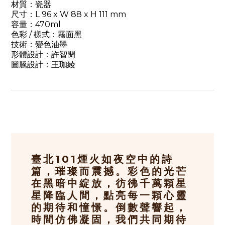
材質：瓷器
尺寸：L 96 x W 88 x H 111 mm
容量：470ml
色彩 / 樣式：霧面黑
技術：變色油墨
形體設計：許智閔
圖騰設計：王珈綾
臺北101煙火如夜空中的詩
篇，璀璨而震撼。彩色的光芒
在黑暗中綻放，彷彿千萬顆星
星降臨人間，點亮每一顆心靈
的期待和憧憬。倒數聲響起，
時間仿佛凝固，我們共同期待