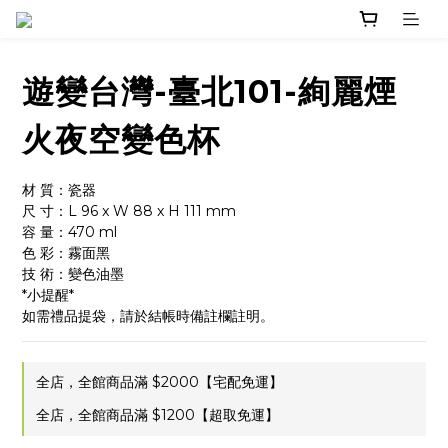
遊變台灣-臺北101-絢麗煙
火夜空變色杯
材 質：瓷器
尺 寸：L 96 x W 88 x H 111 mm
容 量：470 ml
色 彩：霧面黑
技 術：變色油墨
*小提醒*
如需禮品提袋，請於結帳時備註欄註明。
全店，全館商品滿 $2000【宅配免運】
全店，全館商品滿 $1200【超取免運】