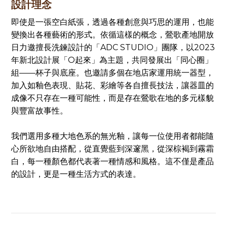
設計理念
即使是一張空白紙張，透過各種創意與巧思的運用，也能
變換出各種藝術的形式。依循這樣的概念，鶯歌產地開放
日力邀擅長洗鍊設計的「ADC STUDIO」團隊，以2023
年新北設計展「O起來」為主題，共同發展出「同心圈」
組——杯子與底座。也邀請多個在地店家運用統一器型，
加入如釉色表現、貼花、彩繪等各自擅長技法，讓器皿的
成像不只存在一種可能性，而是存在鶯歌在地的多元樣貌
與豐富故事性。
我們選用多種大地色系的無光釉，讓每一位使用者都能隨
心所欲地自由搭配，從直覺藍到深邃黑，從深棕褐到霧霜
白，每一種顏色都代表著一種情感和風格。這不僅是產品
的設計，更是一種生活方式的表達。