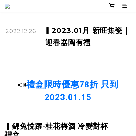
▎
2023.01月 新旺集
瓷
｜
2022.12.26
迎春器陶有禮
📣
禮盒限時優惠78折 只到
2023.01.15
-
▎錦兔悅躍
桂花梅酒 冷變對杯
禮盒