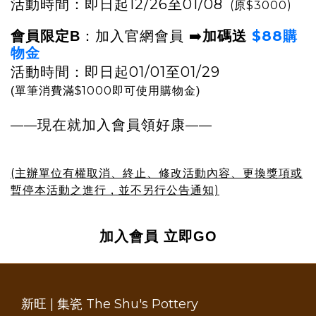
活動時間：即日起12/26至01/08
(原$3000)
➡️
$88購
會員限定B
：加入官網會員
加碼送
物金
活動時間：即日起01/01至01/29
1000
(單筆消費滿$
即可使用購物金)
現在就加入會員領好康
——
——
(主辦單位有權取消、終止、修改活動內容、更換獎項或
暫停本活動之進行，並不另行公告通知)
加入會員
立即GO
新旺 | 集瓷 The Shu's Pottery