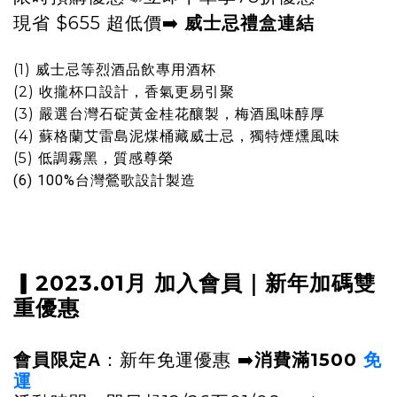
現省 $655 超低價
➡️
威士忌禮盒連結
(1)
威士忌等烈酒品飲專用酒杯
(2)
收攏杯口設計，香氣更易引聚
(3)
嚴選台灣石碇黃金桂花釀製，梅酒風味醇厚
(4)
蘇格蘭艾雷島泥煤桶藏威士忌，獨特煙燻風味
(5)
低調霧黑，質感尊榮
(6)
100%台灣鶯歌設計製造
▎
2023.01月 加入會員
｜
新年加碼雙
重優惠
➡️
消費
滿1500
免
會員限定A
：新年免運優惠
運