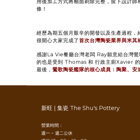
用後加工方式將釉面剃除完整，留下設計師
條！
經歷為期五個月艱辛的開發以及生產過程，
很開心大家完成了
首次台灣陶瓷業界與米其
感謝La Vie餐廳台灣老闆 Ray願意給
的也是受到 Thomas 和 行政主廚Xavi
最後，
鶯歌陶瓷艦隊的核心成員：陶聚、安
新旺 | 集瓷 The Shu's Pottery
營業時間：
週一 ~ 週二公休