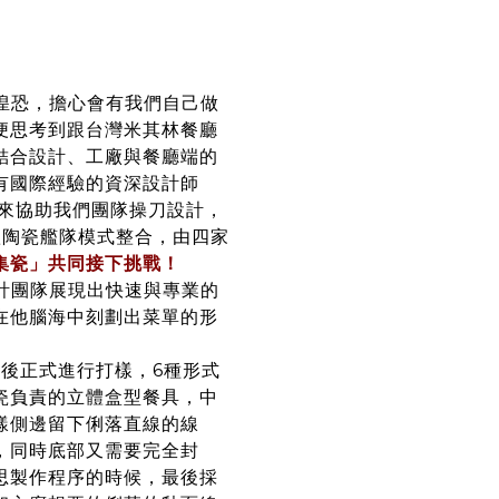
恐，擔心會有我們自己做
便思考到跟台灣米其林餐廳
結合設計、工廠與餐廳端的
有國際經驗的資深設計師
的彥文來協助我們團隊操刀設計，
歌陶瓷艦隊模式整合，由四家
集瓷」共同接下挑戰！
團隊展現出快速與專業的
在他腦海中刻劃出菜單的形
後正式進行打樣，6種形式
瓷負責的立體盒型餐具，中
樣側邊留下俐落直線的線
，同時底部又需要完全封
思製作程序的時候，最後採