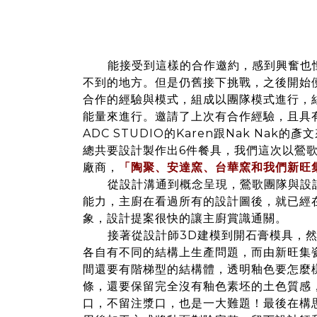
能接受到這樣的合作邀約，感到興奮也惶
不到的地方。但是仍舊接下挑戰，之後開始
合作的經驗與模式，組成以團隊模式進行，
能量來進行。邀請了上次有合作經驗，且具
ADC STUDIO的Karen跟Nak Nak
總共要設計製作出6件餐具，我們這次以鶯
廠商，
「陶聚、安達窯、台華窯和我們新旺
從設計溝通到概念呈現，鶯歌團隊與設計
能力，主廚在看過所有的設計圖後，就已經
象，設計提案很快的讓主廚賞識通關。
接著從設計師3D建模到開石膏模具，然
各自有不同的結構上生產問題，而由新旺集
間還要有階梯型的結構體，透明釉色要怎麼
條，還要保留完全沒有釉色素坯的土色質感
口，不留注漿口，也是一大難題！最後在構