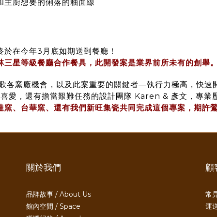
和主廚想要的俐落的釉面線
終於在今年3月底如期送到餐廳！
林三星等級餐廳合作餐具，此開發案是業界前所未有的創舉
台灣鶯歌各窯廠機會，以及此案重要的關鍵者—執行力極高，快速開
er 的喜愛，還有擔當艱難任務的設計團隊 Karen & 彥文
達窯、台華窯、還有我們新旺集瓷共同完成這個專案，期許
關於我們
顧
品牌故事 / About Us
常見
館內空間 / Space
運送