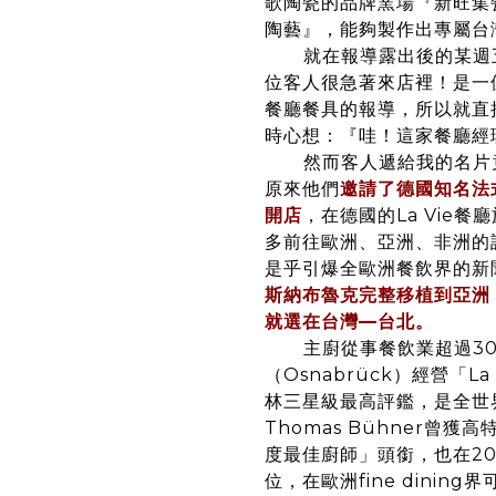
歌陶瓷的品牌窯場『新旺集
陶藝』，能夠製作出專屬台
就在報導露出後的某週
位客人很急著來店裡！是一
餐廳餐具的報導，所以就直
時心想：『哇！這家餐廳經
然而
客人遞給我的名片
原來他們
邀請了德國知名法式
開店
，
在德國的La Vie
多前往歐洲、亞洲、非洲的
是乎引爆全歐洲餐飲界的新
斯納布魯克完整移植到亞洲
就選在台灣—台北。
主廚從事餐飲業超過3
（Osnabrück）經營「L
林三星級最高評鑑，是全世
Thomas Bühner曾獲高
度最佳廚師」頭銜，也在20
位，在歐洲fine dinin