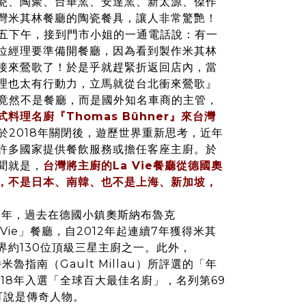
瓷、陶聚、台華窯、安達窯、新太源、傑作
灣米其林餐廳的陶瓷餐具，讓人非常驚艷！
五下午，接到門市小姐的一通電話說：有一
位經理
要準備開
餐廳，因為看到製作米其林
接來鶯歌了！於是乎
就
趕緊折返回店內，當
理也太有行動力，立馬就從台北衝來鶯歌』
竟然不是餐廳，而是國外知名車商的主管，
料理名廚『Thomas Bühner』來台灣
餐廳於2018年關閉後，遊歷世界重新思考，近年
許多國家提供餐飲服務或擔任客座主廚。於
聞就是，
台灣將主廚的La Vie餐廳從德國奧
，不是日本、南韓、也不是上海、新加坡，
0年，過去在德國小鎮奧斯納布魯克
a Vie」餐廳，自2012年起連續7年獲得米其
界約130位頂級三星主廚之一。此外，
特米魯指南（Gault Millau）所評選的「年
18年入選「全球百大最佳名廚」，名列第69
g界可說是傳奇人物。