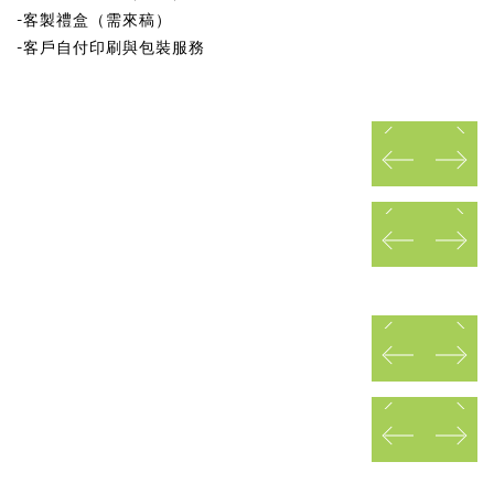
-客製禮盒（需來稿）
-客戶自付印刷與包裝服務
prev
next
prev
next
prev
next
prev
next
prev
next
prev
next
prev
next
prev
next
prev
next
prev
next
prev
next
prev
next