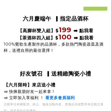
prev
next
六月慶端午
▎指定品酒杯
199
$
➡️ 點我看
【高腳杯雙入組
】
100
$
➡️ 點我看
【茶酒杯四入組
】
100%鶯歌生產製作的
品酒杯，多款熱門陶瓷器皿及酒
杯，送禮自用的最佳選擇！
好友號召
▎送精緻陶瓷小禮
【六月限時
】來店送小禮
📣
快揪親朋好友一起來拿！
📣
立即加入享福利
！
看更多會員福利
主辦單位有權取消、終止、修改活動內容、更換品項或暫停本活動之進
行，並不另行公告通知。