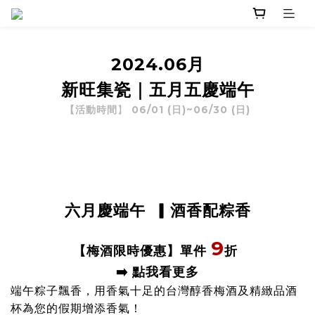
2024.06月
新旺集
瓷
｜五月五慶端午
06/01 (日)~06/30 (日)
【活動時間
】
六月慶端午
▎酒香配粽香
9
單件
折
【梅酒限時優惠
】
➡️ 點我看更多
端午粽子飄香，用
香氣十足的台灣醇香
梅酒及精緻品酒
杯為您的假期增添香氣
！