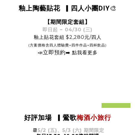
🎨
釉上陶藝貼花
▎四人小團DIY
【期間限定套組
】
即日起 ~ 04/30 (三)
釉上貼花套組 $2,280元/四人
(方案價格含四人體驗費+四件作品+四杯飲品)
立即
預約
📣
➡️ 點我看更多
prev
next
梅酒小旅行
好評加場
▎
鶯歌
📆
5/2 (五)、5/3 (六) 期間限定