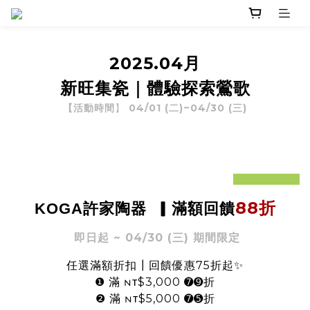
2025.04月
新旺集瓷
｜體驗探索鶯歌
04/01 (二)~04/30 (三
)
【活動時間
】
prev
next
88折
KOGA
許家陶器
▎
滿額回饋
即日起 ~ 04/30 (三) 期間限定
任選滿額折扣┃回饋優惠75折起
✨
❶ 滿 ɴᴛ$3,000 ➐➒折
❷ 滿 ɴᴛ$5,000 ➐➎折