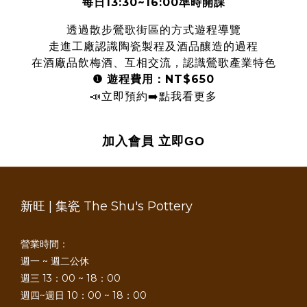
每日13:30~16:00準時開課
透過散步鶯歌街區的方式遊程導覽
走進工廠認識陶瓷製程及酒品釀造的過程
在酒廠品飲梅酒、互相交流，認識鶯歌產業特色
❶
遊程費用：NT$650
📣
立即預約
➡️
點我看更多
加入會員
立即GO
新旺 | 集瓷 The Shu's Pottery
營業時間：
週一 ~ 週二公休
週三 13：00 ~ 18：00
週四~週日 10：00 ~ 18：00