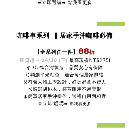
🛒立即選購
➡️
點我看更多
prev
next
咖啡事系列
▎居家手沖咖啡必備
88
折
【全系列任一件
】
即日起 ~ 04/30 (三)
最高現省NT$275❗️
🥇100%台灣製造，品質安心有保障
🥇獨創平光釉色，適合每個居家風格
🥇符合人體工學設計，好握易拿不費力
🥇嚴選胡桃木，杯蓋耐用不易變形
🥇簡單居家手沖操作，送禮自用兩相宜
立即選購
🛒
➡️ 點我看更多
prev
next