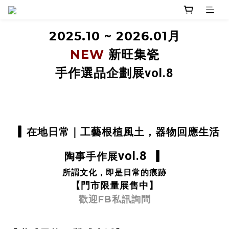
2025.10 ~
2026.
01月
NEW
新旺集
瓷
手作選品企劃展vol.8
▎
在地日常｜工藝根植風土，器物回應生活
▎
vol.8
陶事手作展
所謂文化，即是日常的痕跡
【門市限量展售中
】
歡迎FB私訊詢問