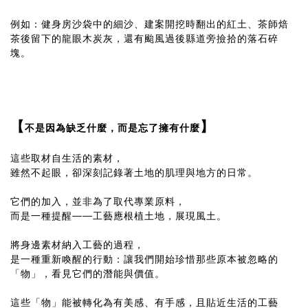
例如：健身房沙袋中的細沙、建案開挖時翻出的紅土、茶師焙
茶後留下的龍眼木炭灰，還有颱風過後縣道旁撿拾的落石碎
塊。
【
】
不是因為缺乏什麼，而是忘了擁有什麼
這些取材自生活的素材，
雖然不起眼，卻深刻記錄著土地的肌理與地方的日常。
它們的加入，並非為了取代專業原料，
而是一種提醒——工藝應根植土地，展現風土。
將身邊素材納入工藝的過程，
是一種重新喚醒的行動：讓我們開始珍惜那些原本被忽略的
「物」，看見它們的潛能與價值。
這些「物」能被轉化為有美感、有手感，且貼近生活的工藝