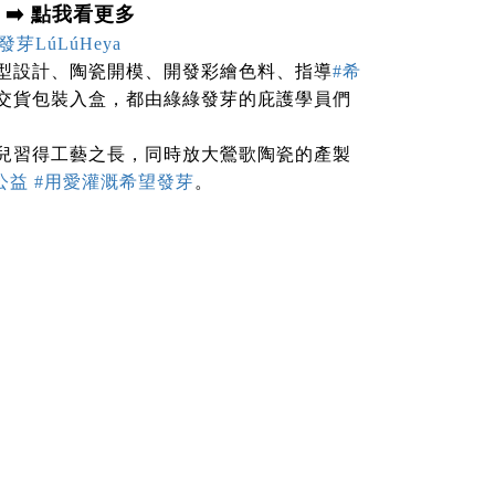
➡️ 點我看更多
芽LúLúHeya
型設計、陶瓷開模、開發彩繪色料、指導
#希
交貨包裝入盒，都由綠綠發芽的庇護學員們
兒習得工藝之長，同時放大鶯歌陶瓷的產製
。
公益
#用愛灌溉希望發芽