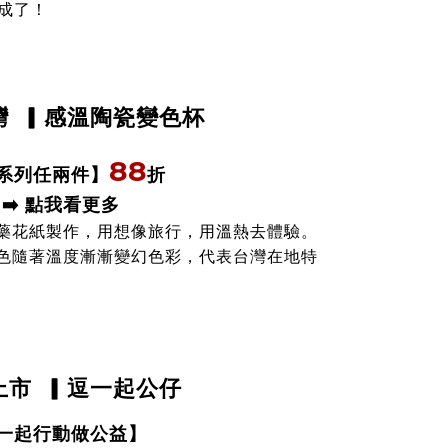
成了！
灣
▎感溫陶瓷變色杯
88
折
系列任兩件
】
➡️ 點我看更多
藥花紙製作，用想像旅行，用溫熱去體驗。
色隨著溫度漸漸變幻色彩，代表台灣在地特
上市
▎逗一起公仔
一起行動做公益
】