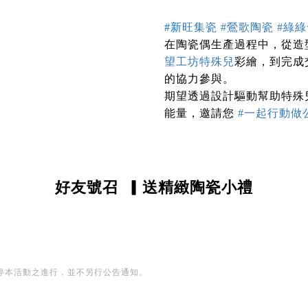
#新
旺集瓷 #鶯歌陶瓷 #綠綠發
在陶瓷偶生產過程中，從造
彩繪
，
到完成
望工坊特殊兒
的協力參與。
期望透過設計驅動幫助特殊
能量，邀請您
#一起行動做
好友號召
▎送精緻陶瓷小禮
停本活動之進行，並不另行公告通知。