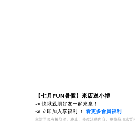
【七月FUN暑假
】來店送小禮
📣
快揪親朋好友一起來拿！
📣
立即加入享福利
！
看更多會員福利
主辦單位有權取消、終止、修改活動內容、更換品項或暫