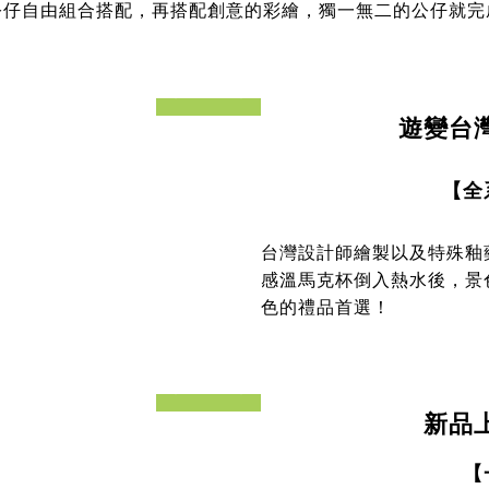
公仔自由組合搭配，再搭配創意的彩繪，獨一無二的公仔就完
prev
next
遊變台
【全
台灣設計師繪製以及特殊釉
感溫馬克杯倒入熱水後，景
色的禮品首選！
prev
next
新品
【