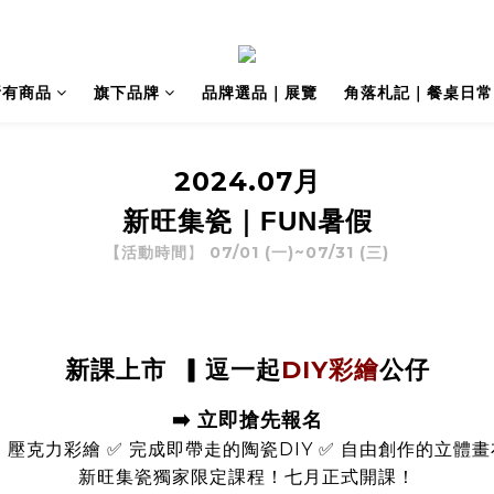
所有商品
旗下品牌
品牌選品｜展覽
角落札記｜餐桌日常
2024.07月
新旺集
瓷
｜FUN暑假
07/01 (一)~07/31 (三)
【活動時間
】
DIY彩繪
新課上市
▎逗一起
公仔
➡️
立即搶先報名
✅ 壓克力彩繪 ✅ 完成即帶走的陶瓷DIY ✅ 自由創作的立體畫
新旺集瓷獨家限定課程！七月正式開課！