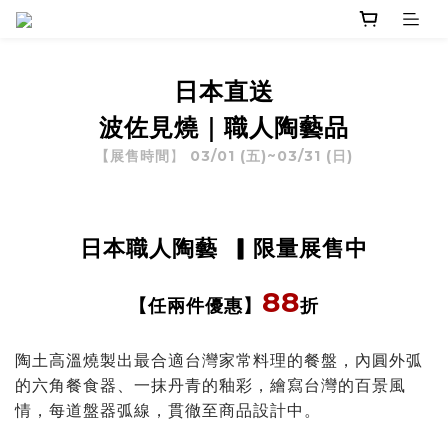
日本直送
波佐見燒｜職人陶藝品
03/01 (五)~03/31 (日)
【展售時間
】
日本職人陶藝
▎限量展售中
88
折
【任兩件優惠
】
陶土高溫燒製出最合適台灣家常料理的餐盤，
內圓外弧
的六角餐食器、
一抹丹青的釉彩，繪寫台灣的百景風
情，每道盤器弧線，
貫徹至商品設計中。